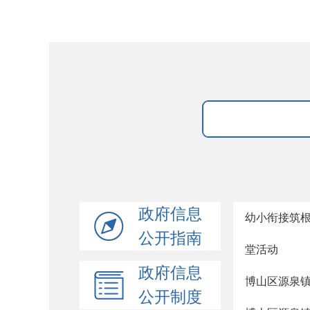
政府信息
幼小衔接筑
公开指南
堂活动
政府信息
博山区源泉
公开制度