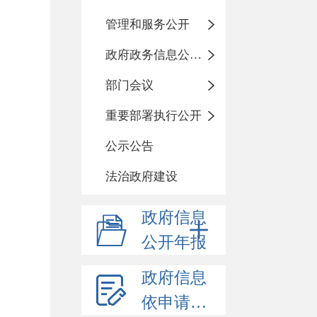
管理和服务公开
政府政务信息公开目录
部门会议
重要部署执行公开
公示公告
法治政府建设
政府信息
公开年报
政府信息
依申请公开