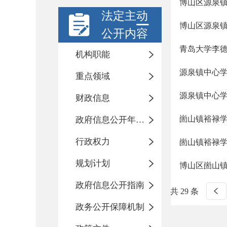
博山区源泉镇
法定主动
博山区源泉
公开内容
青岛大学李
机构职能
源泉镇中心学
重点领域
源泉镇中心
财政信息
崮山镇裕禄
政府信息公开年度报告
行政权力
崮山镇裕禄学
规划计划
博山区崮山镇裕
政府信息公开指南
共 29 条
政务公开保障机制