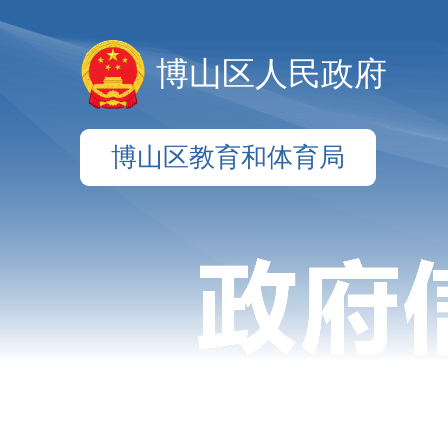
博山区人民政府
博山区教育和体育局