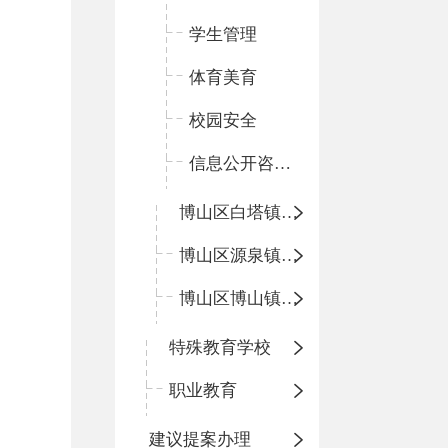
学生管理
体育美育
校园安全
信息公开咨询指南
博山区白塔镇中心学校
博山区源泉镇中心学校
博山区博山镇中心学校
特殊教育学校
职业教育
建议提案办理