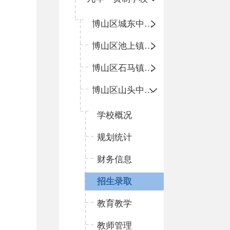
博山区城东中心学校
博山区池上镇中心学校
博山区石马镇中心学校
博山区山头中心学校
学校概况
规划统计
财务信息
招生录取
教育教学
教师管理