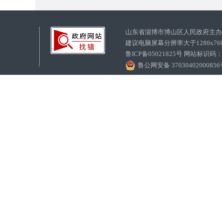
山东省淄博市博山区人民政府主
建议电脑屏幕分辨率大于1280x7
鲁ICP备05021825号 网站标识码
鲁公网安备 3703040200085