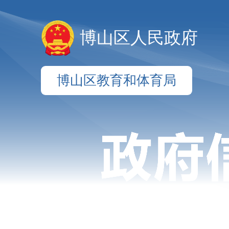
博山区人民政府
博山区教育和体育局