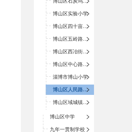
博山区石炭坞小学
博山区实验小学
博山区四十亩地小学
博山区五岭路小学
博山区西冶街中心小学
博山区中心路小学
淄博市博山小学
博山区人民路小学
博山区域城镇中心学校
博山区中学
九年一贯制学校