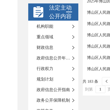
2025年博
法定主动
博山区人民
公开内容
博山区人民
机构职能
博山区人民
重点领域
博山区人民
财政信息
博山区人民
政府信息公开年度报告
行政权力
博山区人民
规划计划
共 183 条
到第
政府信息公开指南
政务公开保障机制