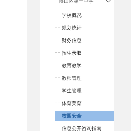
博山区第一中学
学校概况
规划统计
财务信息
招生录取
教育教学
教师管理
学生管理
体育美育
校园安全
信息公开咨询指南