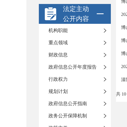
博
法定主动
2
公开内容
博
机构职能
博
重点领域
博
财政信息
2
政府信息公开年度报告
行政权力
淄
规划计划
共 10
政府信息公开指南
政务公开保障机制