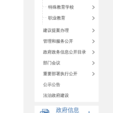
特殊教育学校
职业教育
建议提案办理
管理和服务公开
政府政务信息公开目录
部门会议
重要部署执行公开
公示公告
法治政府建设
政府信息