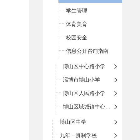
学生管理
体育美育
校园安全
信息公开咨询指南
博山区中心路小学
淄博市博山小学
博山区人民路小学
博山区域城镇中心学校
博山区中学
九年一贯制学校