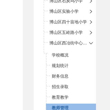
博山区石炭坞小学
博山区实验小学
博山区四十亩地小学
博山区五岭路小学
博山区西冶街中心小学
学校概况
规划统计
财务信息
招生录取
教育教学
教师管理