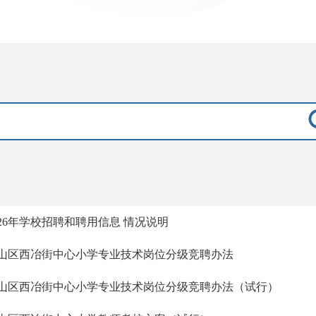
026年学校招聘和聘用信息 情况说明
山区西冶街中心小学专业技术岗位分级竞聘办法
山区西冶街中心小学专业技术岗位分级竞聘办法（试行）