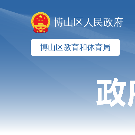
博山区人民政府
博山区教育和体育局