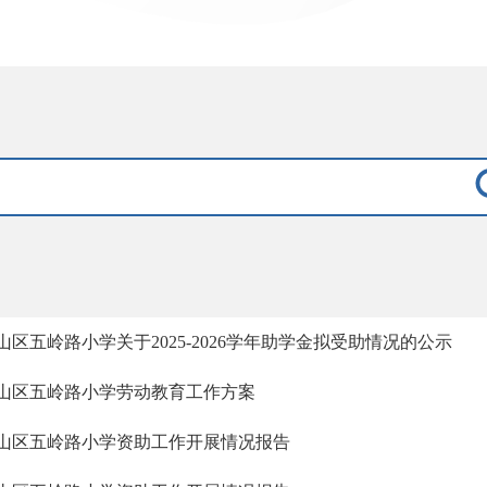
山区五岭路小学关于2025-2026学年助学金拟受助情况的公示
山区五岭路小学劳动教育工作方案
山区五岭路小学资助工作开展情况报告