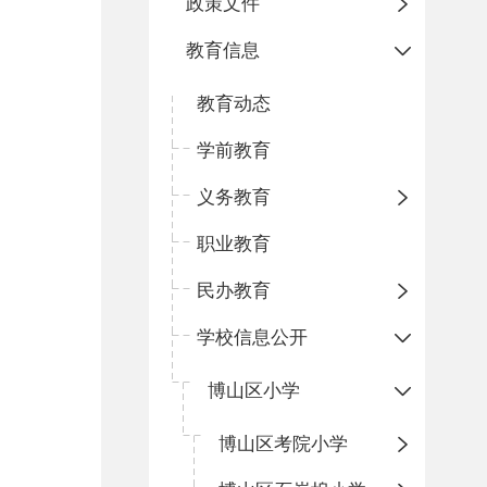
政策文件
教育信息
教育动态
学前教育
义务教育
职业教育
民办教育
学校信息公开
博山区小学
博山区考院小学