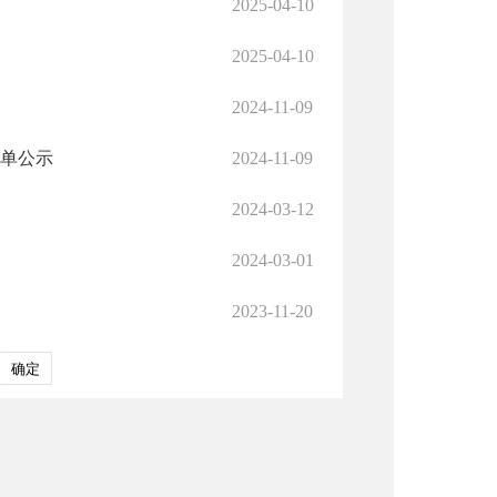
2025-04-10
2025-04-10
2024-11-09
名单公示
2024-11-09
2024-03-12
2024-03-01
2023-11-20
确定