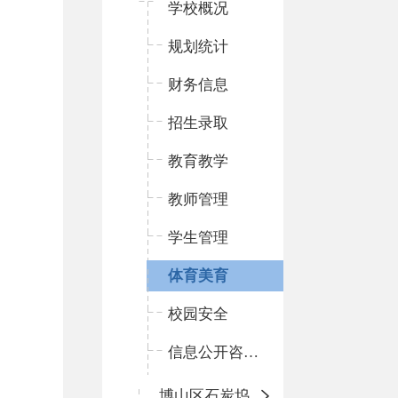
学校概况
规划统计
财务信息
招生录取
教育教学
教师管理
学生管理
体育美育
校园安全
信息公开咨询指南
博山区石炭坞小学