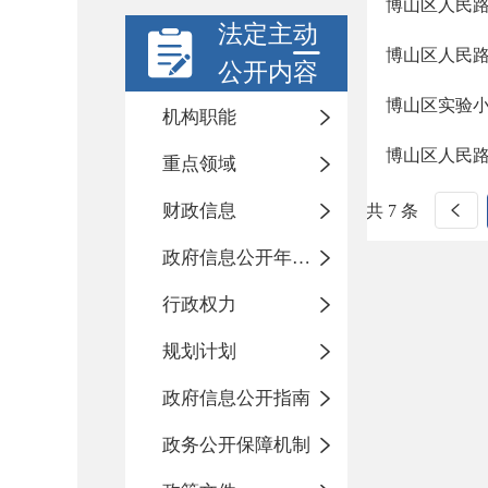
博山区人民路
法定主动
博山区人民
公开内容
博山区实验
机构职能
博山区人民路
重点领域
财政信息
共 7 条
政府信息公开年度报告
行政权力
规划计划
政府信息公开指南
政务公开保障机制