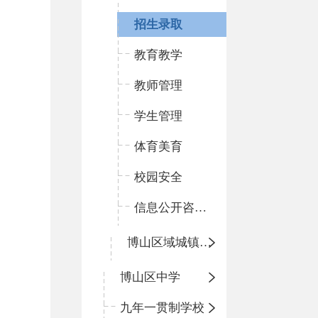
招生录取
教育教学
教师管理
学生管理
体育美育
校园安全
信息公开咨询指南
博山区域城镇中心学校
博山区中学
九年一贯制学校