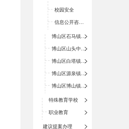
校园安全
信息公开咨询指南
博山区石马镇中心学校
博山区山头中心学校
博山区白塔镇中心学校
博山区源泉镇中心学校
博山区博山镇中心学校
特殊教育学校
职业教育
建议提案办理