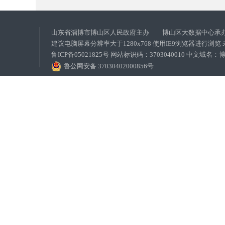
山东省淄博市博山区人民政府主办 博山区大数据中心承
建议电脑屏幕分辨率大于1280x768 使用IE9浏览器进行浏
鲁ICP备05021825号 网站标识码：3703040010 中文域
鲁公网安备 37030402000856号