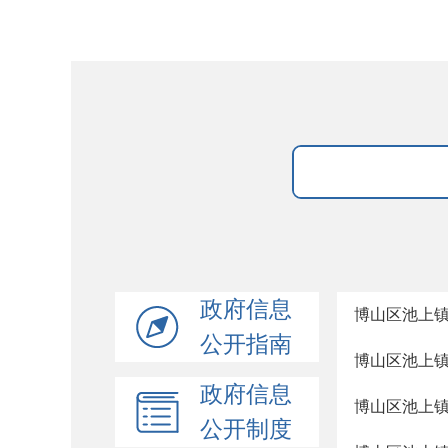
政府信息
博山区池上
公开指南
博山区池上镇
政府信息
博山区池上镇
公开制度