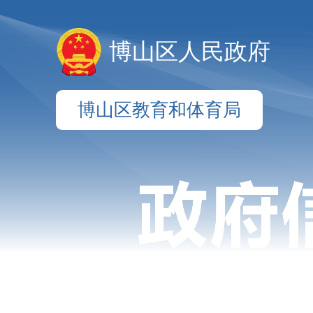
博山区人民政府
博山区教育和体育局