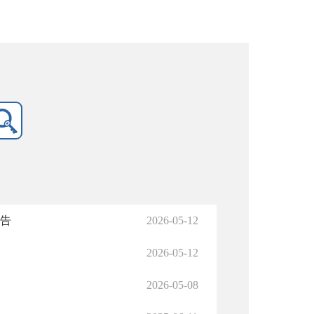
报告
2026-05-12
2026-05-12
2026-05-08