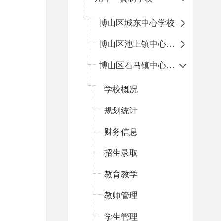
博山区城东中心学校
博山区池上镇中心学校
博山区石马镇中心学校
学校概况
规划统计
财务信息
招生录取
教育教学
教师管理
学生管理