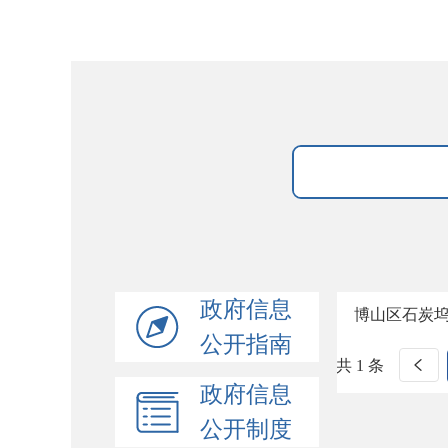
政府信息
博山区石炭
公开指南
共 1 条
政府信息
公开制度