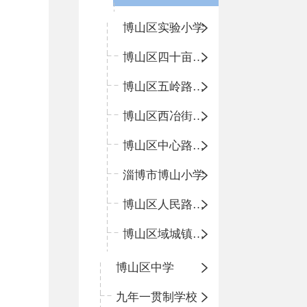
博山区实验小学
博山区四十亩地小学
博山区五岭路小学
博山区西冶街中心小学
博山区中心路小学
淄博市博山小学
博山区人民路小学
博山区域城镇中心学校
博山区中学
九年一贯制学校