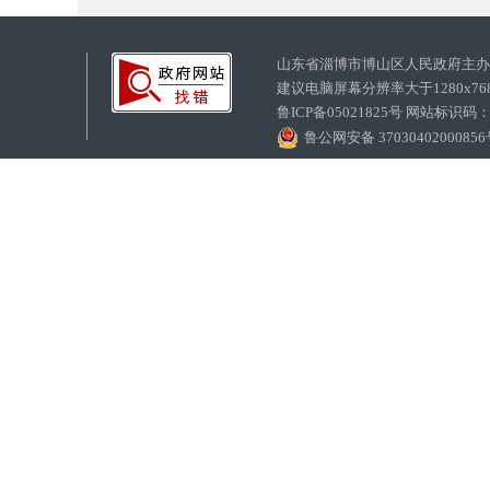
山东省淄博市博山区人民政府主
建议电脑屏幕分辨率大于1280x7
鲁ICP备05021825号 网站标识码
鲁公网安备 3703040200085