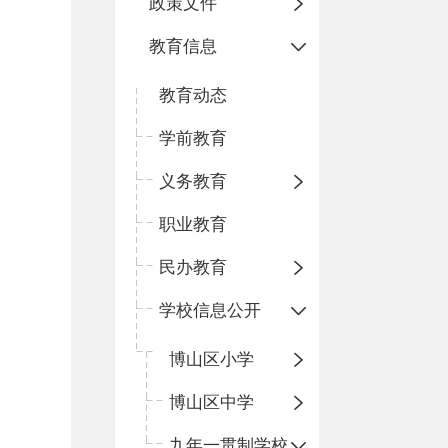
政策文件
教育信息
教育动态
学前教育
义务教育
职业教育
民办教育
学校信息公开
博山区小学
博山区中学
九年一贯制学校