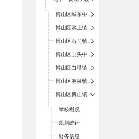
博山区城东中心学校
博山区池上镇中心学校
博山区石马镇中心学校
博山区山头中心学校
博山区白塔镇中心学校
博山区源泉镇中心学校
博山区博山镇中心学校
学校概况
规划统计
财务信息