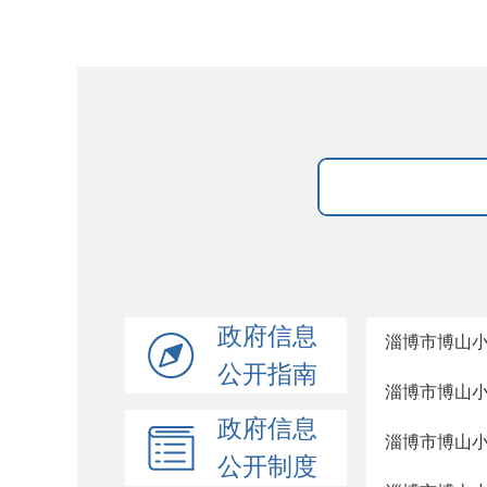
政府信息
淄博市博山
公开指南
淄博市博山
政府信息
淄博市博山
公开制度