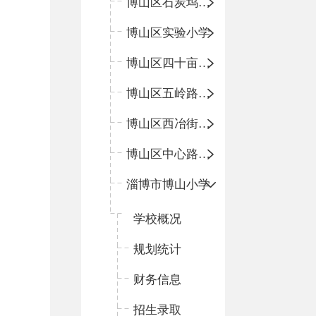
博山区石炭坞小学
博山区实验小学
博山区四十亩地小学
博山区五岭路小学
博山区西冶街中心小学
博山区中心路小学
淄博市博山小学
学校概况
规划统计
财务信息
招生录取