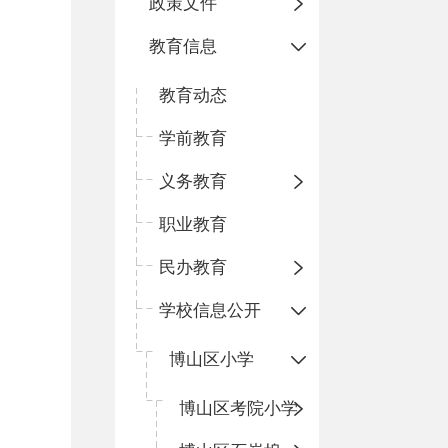
政策文件
教育信息
教育动态
学前教育
义务教育
职业教育
民办教育
学校信息公开
博山区小学
博山区考院小学