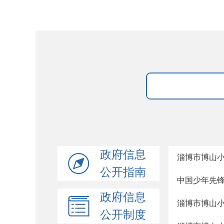
政府信息
淄博市博山小
公开指南
中国少年先
政府信息
淄博市博山
公开制度