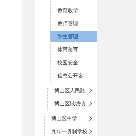
教育教学
教师管理
学生管理
体育美育
校园安全
信息公开咨询指南
博山区人民路小学
博山区域城镇中心学校
博山区中学
九年一贯制学校