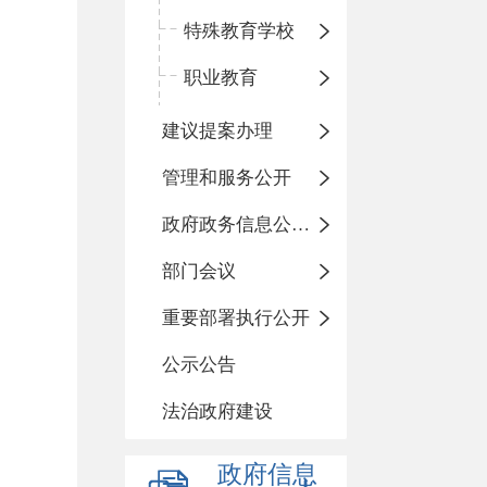
特殊教育学校
职业教育
建议提案办理
管理和服务公开
政府政务信息公开目录
部门会议
重要部署执行公开
公示公告
法治政府建设
政府信息