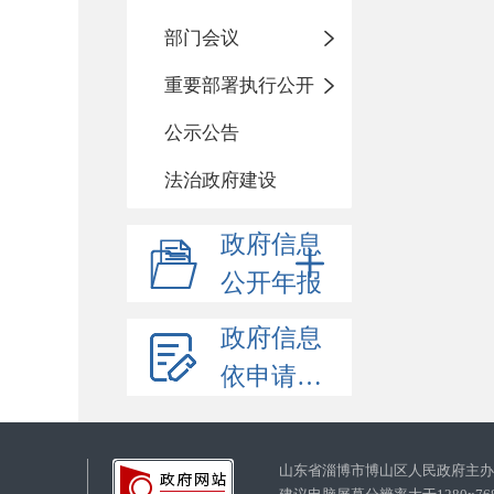
部门会议
重要部署执行公开
公示公告
法治政府建设
政府信息
公开年报
政府信息
依申请公开
山东省淄博市博山区人民政府主