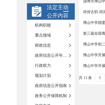
淄博市博山中
法定主动
诗传古韵 词
公开内容
博山中学团委
机构职能
第三届全国
重点领域
博山中学初
财政信息
博山中学开
政府信息公开年度报告
行政权力
博山中学开
规划计划
共 13 条
政府信息公开指南
政务公开保障机制