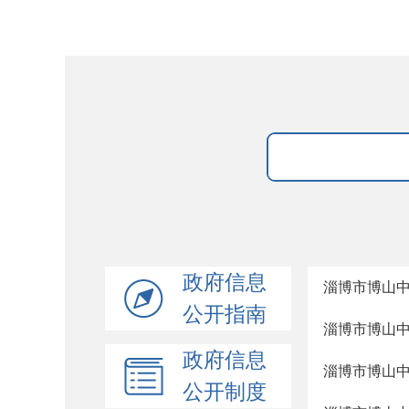
政府信息
淄博市博山
公开指南
淄博市博山
政府信息
淄博市博山中
公开制度