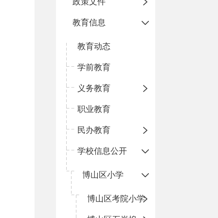
政策文件
教育信息
教育动态
学前教育
义务教育
职业教育
民办教育
学校信息公开
博山区小学
博山区考院小学