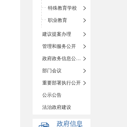
特殊教育学校
职业教育
建议提案办理
管理和服务公开
政府政务信息公开目录
部门会议
重要部署执行公开
公示公告
法治政府建设
政府信息