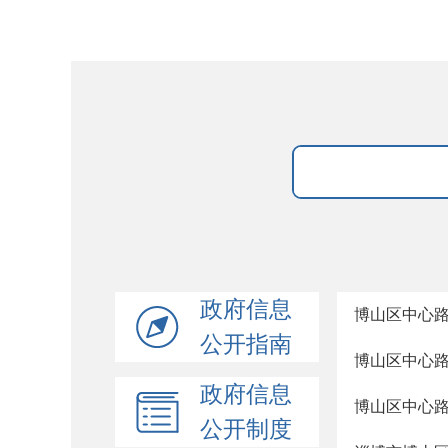
政府信息
博山区中心路
公开指南
博山区中心路
政府信息
博山区中心路
公开制度