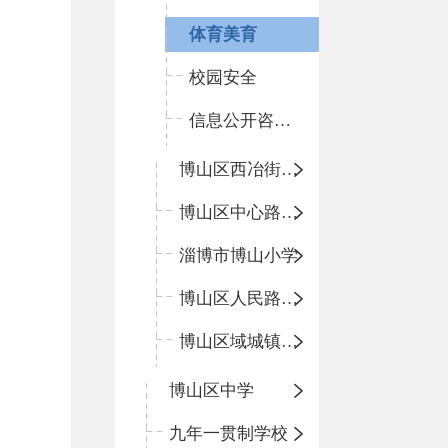
体育美育
校园安全
信息公开咨询指南
博山区西冶街中心小学
博山区中心路小学
淄博市博山小学
博山区人民路小学
博山区域城镇中心学校
博山区中学
九年一贯制学校