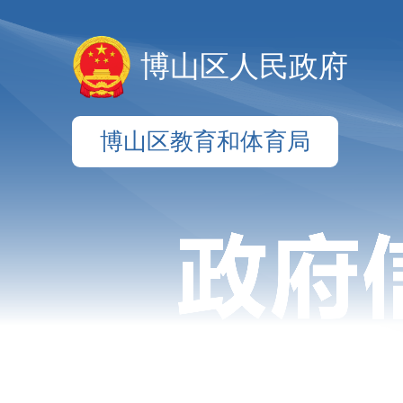
博山区人民政府
博山区教育和体育局