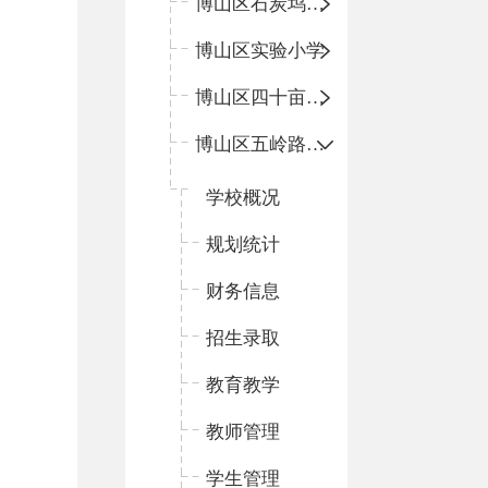
博山区石炭坞小学
博山区实验小学
博山区四十亩地小学
博山区五岭路小学
学校概况
规划统计
财务信息
招生录取
教育教学
教师管理
学生管理