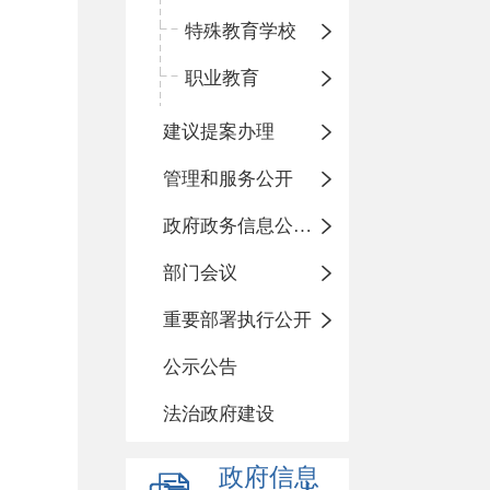
特殊教育学校
职业教育
建议提案办理
管理和服务公开
政府政务信息公开目录
部门会议
重要部署执行公开
公示公告
法治政府建设
政府信息