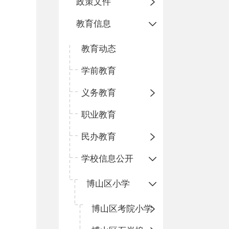
政策文件
教育信息
教育动态
学前教育
义务教育
职业教育
民办教育
学校信息公开
博山区小学
博山区考院小学