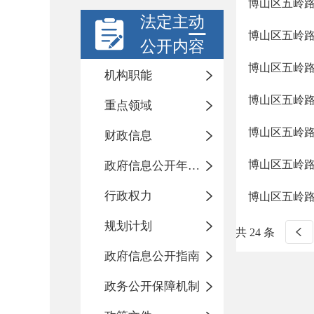
博山区五岭
法定主动
博山区五岭
公开内容
博山区五岭
机构职能
博山区五岭路
重点领域
博山区五岭路
财政信息
博山区五岭
政府信息公开年度报告
行政权力
博山区五岭
规划计划
共 24 条
政府信息公开指南
政务公开保障机制