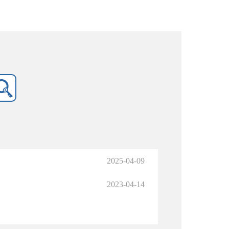
2025-04-09
2023-04-14