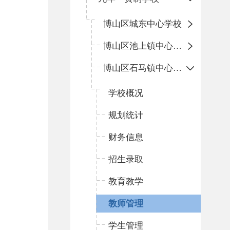
博山区城东中心学校
博山区池上镇中心学校
博山区石马镇中心学校
学校概况
规划统计
财务信息
招生录取
教育教学
教师管理
学生管理