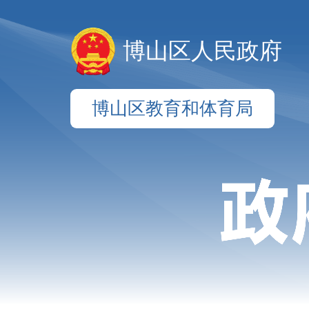
博山区人民政府
博山区教育和体育局