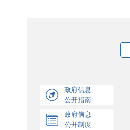
政府信息
公开指南
政府信息
公开制度