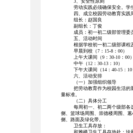
3、安全性原则
劳动实践必须确保安全。学
四、成立校园劳动教育实践
组长：赵国良
副组长：丁俊
成员：初一初二级部管理委员
五、活动时间
根据学校初一初二级部课程
早晨到校（7：15-8：00）
上午大课间（9：30-10：00
中午（12：30-13：10）
下午大课间（14：40-15：1
六、活动安排
（一）加强组织领导
把劳动教育作为校园生活的
量标准。
（二）具体分工
每周初一、初二两个级部各
侧、篮球场周围、崇德楼周围、蕙
侧、路面及绿化带。
卫生工具存放：
和雅楼卫生工具存放处：珍