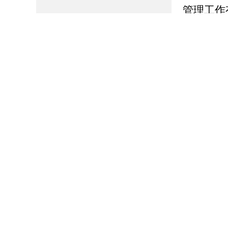
管理工作
理费。
三、
本机
博山
办公地
办公时间
联系电话
电子信箱
四、
公民
府信息记