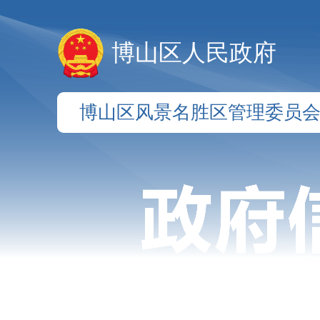
博山区人民政府
博山区风景名胜区管理委员