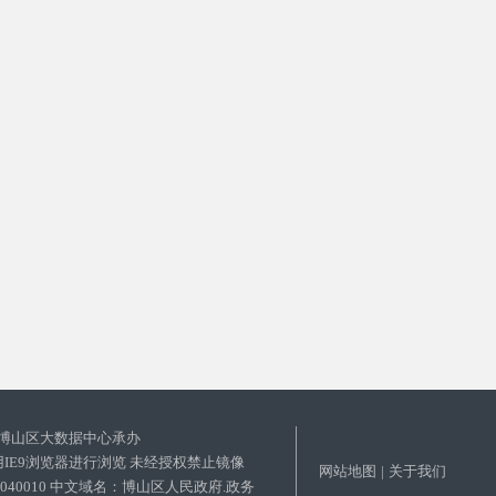
博山区大数据中心承办
使用IE9浏览器进行浏览 未经授权禁止镜像
网站地图
|
关于我们
03040010 中文域名：博山区人民政府.政务