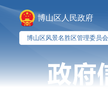
博山区人民政府
博山区风景名胜区管理委员