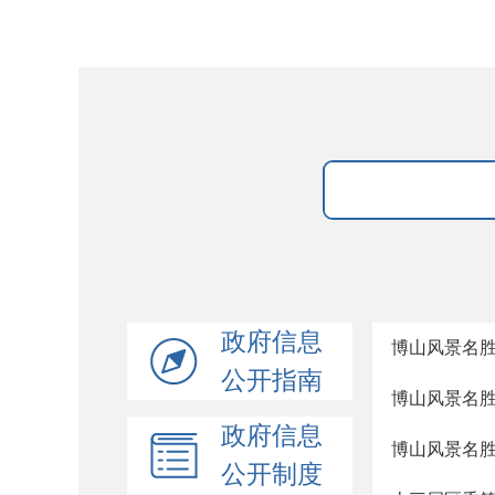
政府信息
博山风景名
公开指南
博山风景名
政府信息
博山风景名胜
公开制度