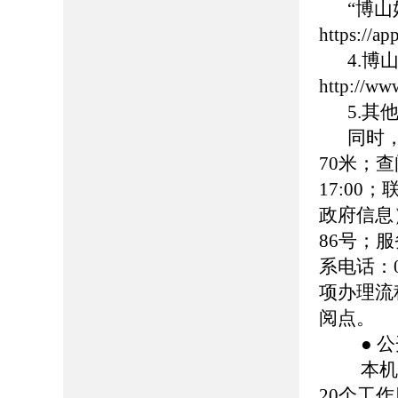
“博
https://
4.
http://ww
5.
同时
70米；查
17:00
政府信息
86号；服务
系电话：0
项办理流
阅点。
● 
本机
20个工