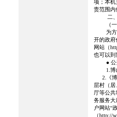
项；本机
责范围内
二、
（一
为方
开的政府
网站（http
也可以到
● 
1.博山
2.
层村（居
厅等公共
务服务大
户网站“
（http://