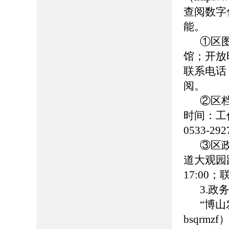
查阅数字
能。
①区
馆；开放时
联系电话：0
阅。
②区
时间：工作日
0533-
③区
道大观园路
17:00
3.政
“博
bsqrmzf