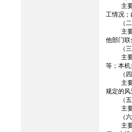
主要
工情况；
（二
主要
他部门联
（三
主要
等；本机
（四
主要
规定的风
（五
主要
（六
主要