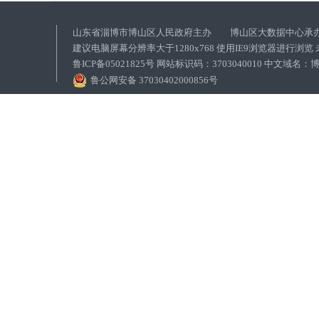
山东省淄博市博山区人民政府主办 博山区大数据中心承
建议电脑屏幕分辨率大于1280x768 使用IE9浏览器进行浏
鲁ICP备05021825号 网站标识码：3703040010 中文域
鲁公网安备 37030402000856号