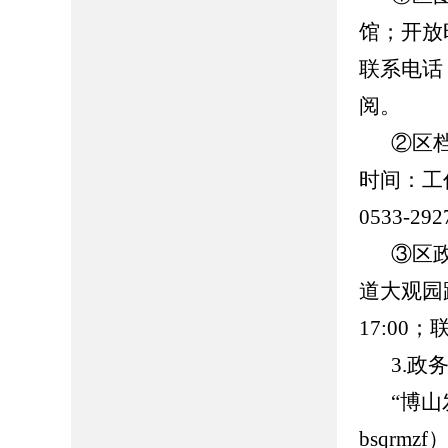
馆；开放时
联系电话：0
阅。
②区
时间：工作日
0533-
③区
道大观园路
17:00
3.政
“博
bsqrmzf