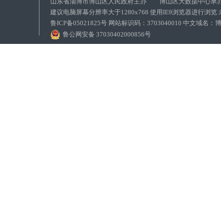
山东省淄博市博山区人民政府主办 博山区大数据中心承
建议电脑屏幕分辨率大于1280x768 使用IE9浏览器进行浏
鲁ICP备05021825号 网站标识码：3703040010 中文域
鲁公网安备 37030402000856号