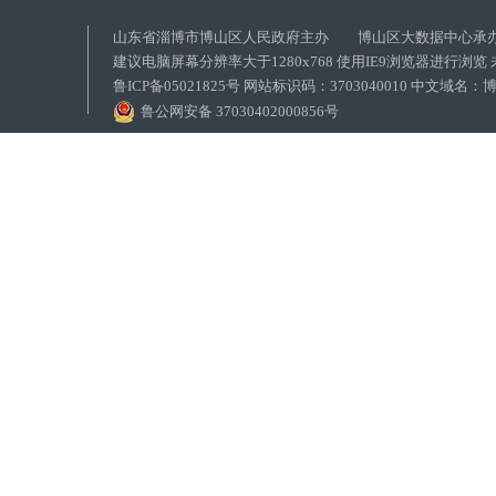
山东省淄博市博山区人民政府主办 博山区大数据中心承
建议电脑屏幕分辨率大于1280x768 使用IE9浏览器进行浏
鲁ICP备05021825号 网站标识码：3703040010 中文域
鲁公网安备 37030402000856号