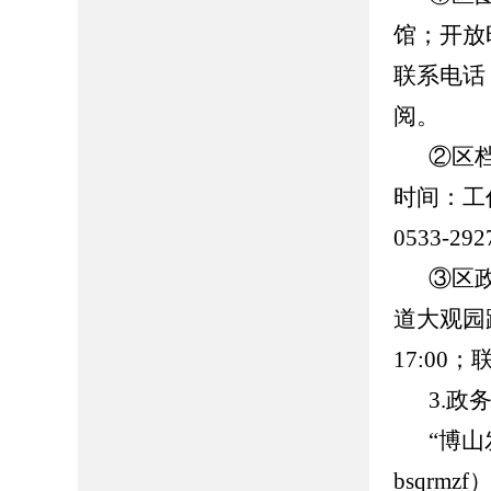
馆；开放时
联系电话：0
阅。
②区
时间：工作日
0533-
③区
道大观园路
17:00
3.政
“博
bsqrmzf