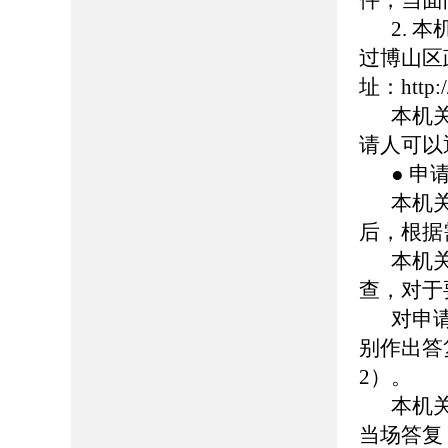
件，当面
2.
过博山区
址：http://
本机
请人可以
● 申
本机
后，根据
本机
查，对于
对申
别作出答
2）。
本机
当场答复