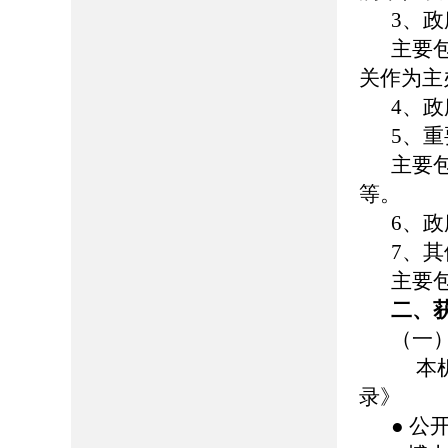
3、
主要
关作为主
4、
5、
主要
等。
6、
7、其
主要
二、
（一
本机
录》
● 公