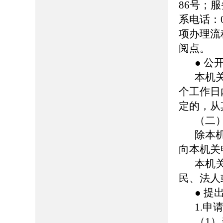
86号；服务
系电话：0
项办理流
阅点。
● 公
本机
个工作日
定的，从
（二
除本
向本机关
本机
民、法人
● 提
1.申
（1