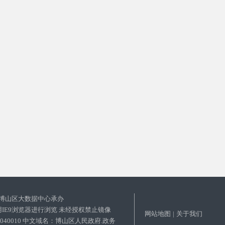
博山区大数据中心承办
使用IE9浏览器进行浏览 未经授权禁止镜像
网站地图
|
关于我们
03040010 中文域名：博山区人民政府.政务