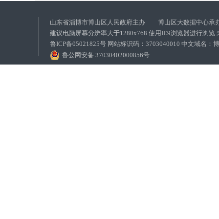
山东省淄博市博山区人民政府主办 博山区大数据中心承
建议电脑屏幕分辨率大于1280x768 使用IE9浏览器进行浏
鲁ICP备05021825号 网站标识码：3703040010 中文域
鲁公网安备 37030402000856号