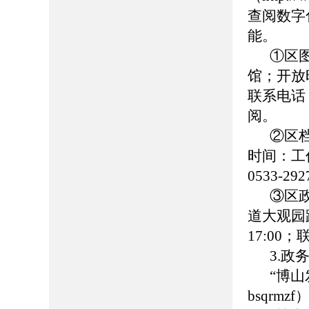
查阅数字
能。
①区
馆；开放时
联系电话：0
阅。
②区
时间：工作日
0533-
③区
道大观园路
17:00
3.政
“博
bsqrmzf