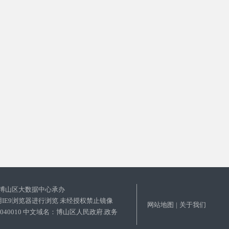
博山区大数据中心承办
使用IE9浏览器进行浏览 未经授权禁止镜像
网站地图
|
关于我们
03040010 中文域名：博山区人民政府.政务