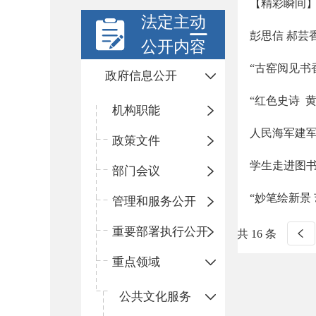
【精彩瞬间】
法定主动
彭思信 郝芸
公开内容
“古窑阅见书
政府信息公开
“红色史诗 
机构职能
人民海军建
政策文件
学生走进图
部门会议
“妙笔绘新景
管理和服务公开
重要部署执行公开
共 16 条
重点领域
公共文化服务