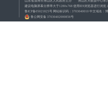
山东省淄博市博山区人民政府主办 博山区大数据中心承
建议电脑屏幕分辨率大于1280x768 使用IE9浏览器进行浏
鲁ICP备05021825号 网站标识码：3703040010 中文域
鲁公网安备 37030402000856号