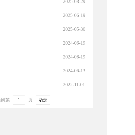
2025-08-29
2025-06-19
2025-05-30
2024-06-19
2024-06-19
2024-06-13
2022-11-01
到第
页
确定