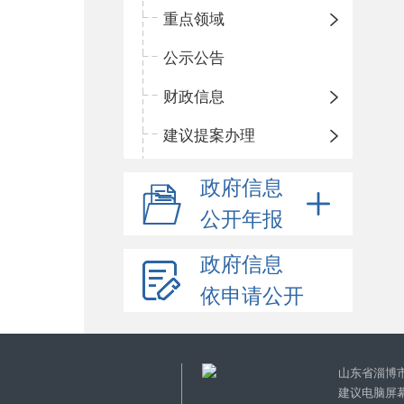
重点领域
公示公告
财政信息
建议提案办理
政府信息
公开年报
政府信息
依申请公开
山东省淄博
建议电脑屏幕