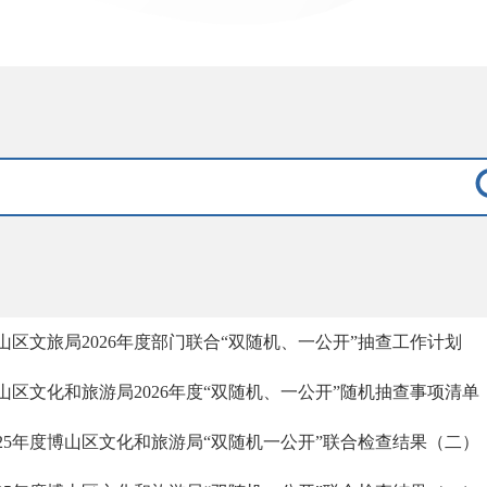
山区文旅局2026年度部门联合“双随机、一公开”抽查工作计划
山区文化和旅游局2026年度“双随机、一公开”随机抽查事项清单
025年度博山区文化和旅游局“双随机一公开”联合检查结果（二）