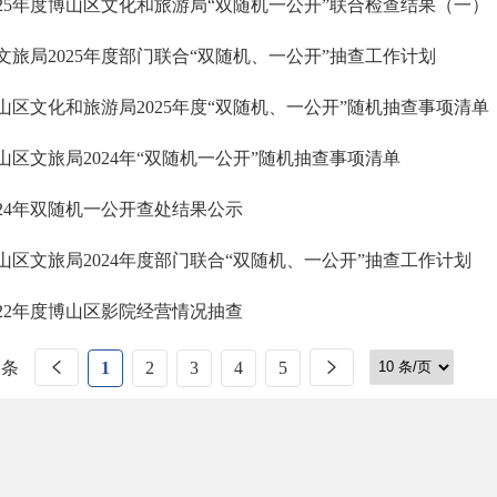
025年度博山区文化和旅游局“双随机一公开”联合检查结果（一）
文旅局2025年度部门联合“双随机、一公开”抽查工作计划
山区文化和旅游局2025年度“双随机、一公开”随机抽查事项清单
山区文旅局2024年“双随机一公开”随机抽查事项清单
024年双随机一公开查处结果公示
山区文旅局2024年度部门联合“双随机、一公开”抽查工作计划
022年度博山区影院经营情况抽查
 条
1
2
3
4
5