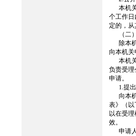
本机
个工作日
定的，从
（二
除本
向本机关
本机
负责受理
申请。
1.提
向本
表》（以
以在受理
效。
申请