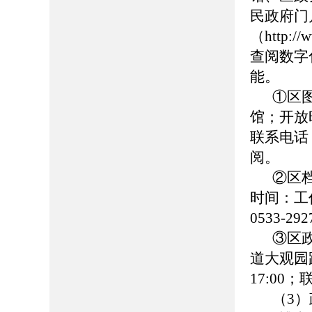
民政府门
（http://
查阅数字
能。
①区
馆；开放时
联系电话：0
阅。
②区
时间：工作日
0533-
③区
道大观园路
17:00
（3