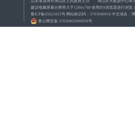
山东省淄博市博山区人民政府主办 博山区大数据中心承
建议电脑屏幕分辨率大于1280x768 使用IE9浏览器进行浏
鲁ICP备05021825号 网站标识码：3703040010 中文域
鲁公网安备 37030402000856号