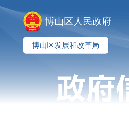
博山区人民政府
博山区发展和改革局