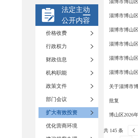
淄博市博山
法定主动
淄博市博山
公开内容
淄博市博山
价格收费
淄博市博山
行政权力
淄博市博山
财政信息
淄博市博山
机构职能
政策文件
关于淄博市
部门会议
批复
扩大有效投资
博山区202
优化营商环境
共 145 条