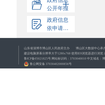
政府信息
公开年报
政府信息
依申请公开
山东省淄博市博山区人民政府主办 博山区大数据中心承
建议电脑屏幕分辨率大于1280x768 使用IE9浏览器进行浏
鲁ICP备05021825号 网站标识码：3703040010 中文域
鲁公网安备 37030402000856号