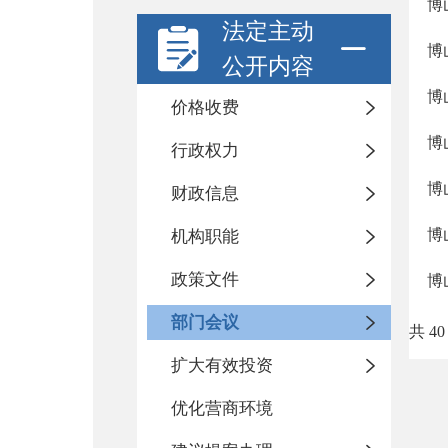
博
法定主动
博
公开内容
博
价格收费
博
行政权力
博
财政信息
博
机构职能
政策文件
博
部门会议
共 40
扩大有效投资
优化营商环境