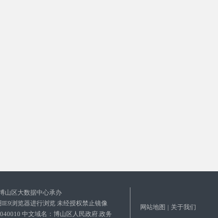
博山区大数据中心承办
使用IE9浏览器进行浏览 未经授权禁止镜像
网站地图
|
关于我们
03040010 中文域名：博山区人民政府.政务