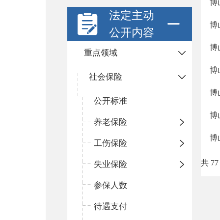
博
法定主动
博
公开内容
博
重点领域
博
社会保险
博
公开标准
博
养老保险
博
工伤保险
共 77
失业保险
参保人数
待遇支付