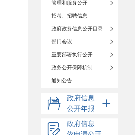
管理和服务公开
招考、招聘信息
政府政务信息公开目录
部门会议
重要部署执行公开
政务公开保障机制
通知公告
政府信息
公开年报
政府信息
依申请公开