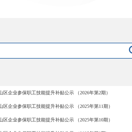
山区企业参保职工技能提升补贴公示 （2026年第2期）
山区企业参保职工技能提升补贴公示 （2025年第11期）
山区企业参保职工技能提升补贴公示 （2025年第10期）