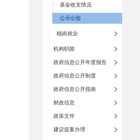
基金收支情况
公示公告
稳岗就业
机构职能
政府信息公开年度报告
政府信息公开制度
政府信息公开指南
财政信息
政策文件
建议提案办理