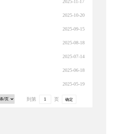
2025-11-17
2025-10-20
2025-09-15
2025-08-18
2025-07-14
2025-06-18
2025-05-19
到第
页
确定