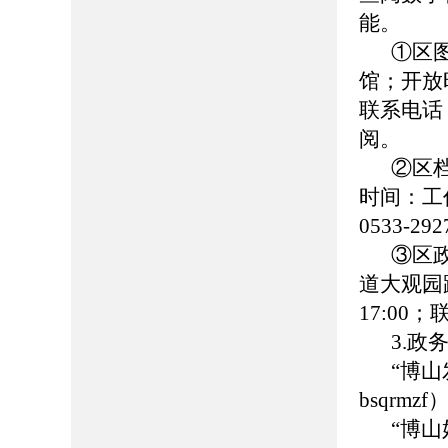
能。
①区
馆；开放时
联系电话：0
阅。
②区
时间：工作日
0533-
③区
道大观园路
17:00
3.政
“博
bsqrmzf
“博