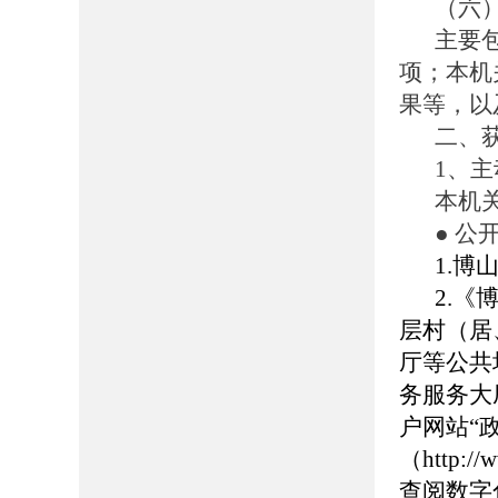
（六
主要
项；本机
果等，以
二、
1、
本机
● 公
1.博山
2.
层村（居
厅等公共
务服务大
户网站“
（http://
查阅数字