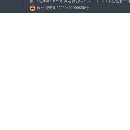
鲁ICP备05021825号 网站标识码：3703040010 中文域
鲁公网安备 37030402000856号