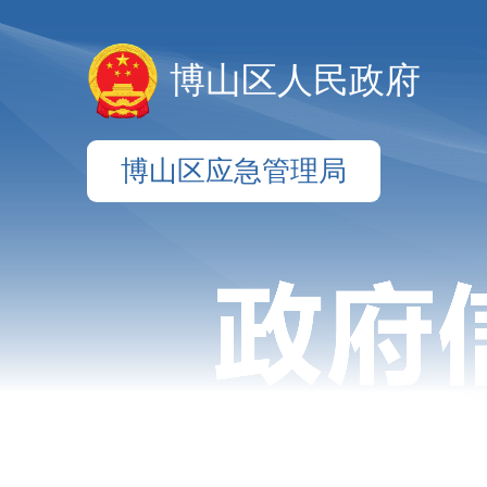
博山区人民政府
博山区应急管理局