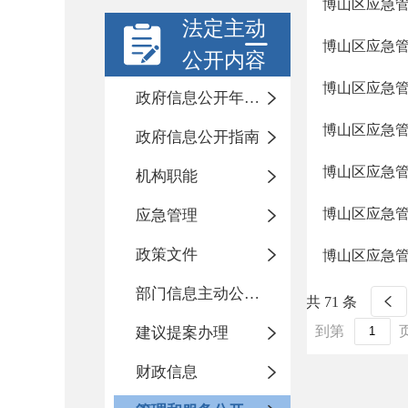
博山区应急管
法定主动
博山区应急管
公开内容
博山区应急管
政府信息公开年度报告
博山区应急管
政府信息公开指南
博山区应急管
机构职能
博山区应急管
应急管理
政策文件
博山区应急管
部门信息主动公开基本目录
共 71 条
到第
建议提案办理
财政信息