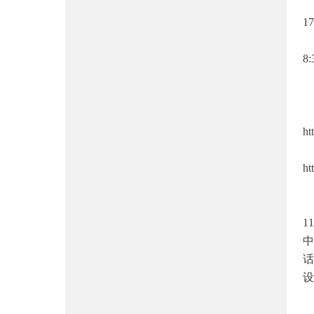
1
8
ht
ht
1
中
话
设
本