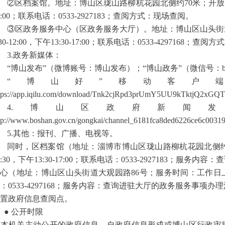
②区档案馆。地址：博山区珑山路柳杭花园北侧约70米；开放时间：工作
7:00；联系电话：0533-2927183；查阅方式：现场查阅。
③区政务服务中心（区政务服务大厅）。地址：博山区山头街
:30-12:00，下午13:30-17:00；联系电话：0533-4297168；查
3.政务新媒体：
“博山发布”（微博账号：博山发布）；“博山政务”（微信号：bsq
“博山好”移动客户
tps://app.iqilu.com/download/Tnk2cjRpd3prUmY5UU9kTktjQ2xG
4.博山区政府新闻
tp://www.boshan.gov.cn/gongkai/channel_6181fca8ded6226ce6c0031
5.其他：报刊、广播、电视等。
同时，区档案馆（地址：淄博市博山区珑山路柳杭花园北侧约7
1:30，下午13:30-17:00；联系电话：0533-2927183；
心（地址：博山区山头街道大观园路86号；服务时间：工作日上午8:30-
：0533-4297168；服务内容：查询进驻大厅的政务服务事
置政府信息查阅点。
● 公开时限
机关主动公开的政府信息，自政府信息形成或博山区行政审批