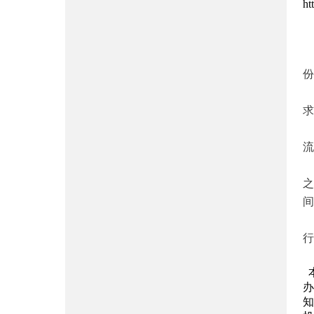
ht
本
●
份
求
流
之
间
行
●
办
知