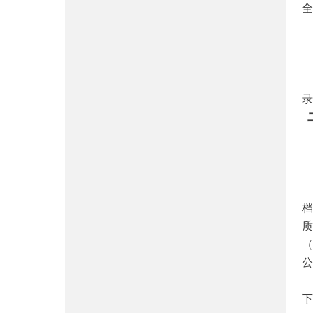
全
录
档
（
公
下