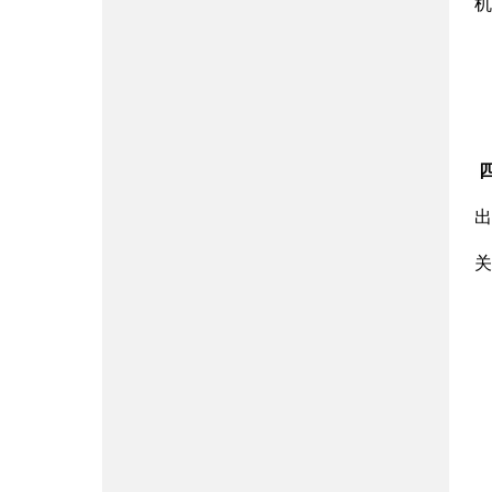
机
出
关