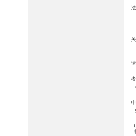
法
除
关
●
请
者
（
除
申
办
（
申