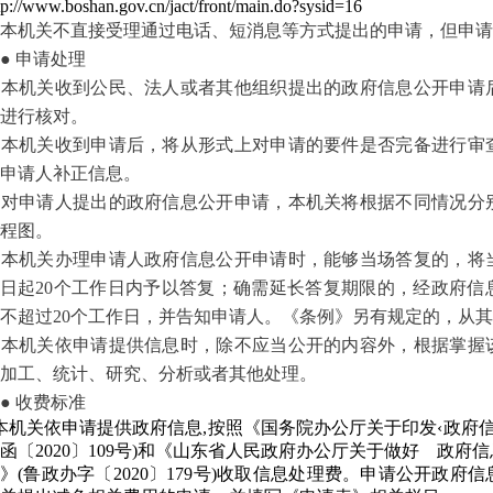
tp://www.boshan.gov.cn/jact/front/main.do?sysid=16
机关不直接受理通过电话、短消息等方式提出的申请，但申请
 申请处理
本机关收到公民、法人或者其他组织提出的政府信息公开申请
进行核对。
本机关收到申请后，将从形式上对申请的要件是否完备进行审
申请人补正信息。
对申请人提出的政府信息公开申请，本机关将根据不同情况分
程图。
本机关办理申请人政府信息公开申请时，能够当场答复的，将
日起20个工作日内予以答复；确需延长答复期限的，经政府信
不超过20个工作日，并告知申请人。《条例》另有规定的，从
本机关依申请提供信息时，除不应当公开的内容外，根据掌握
加工、统计、研究、分析或者其他处理。
 收费标准
本机关依申请提供政府信息
,按照《国务院办公厅关于印发
‹
政府
函〔2020〕109号)和《山东省人民政府办公厅关于做好 政
》(鲁政办字〔2020〕179号)收取信息处理费。
申请公开政府信