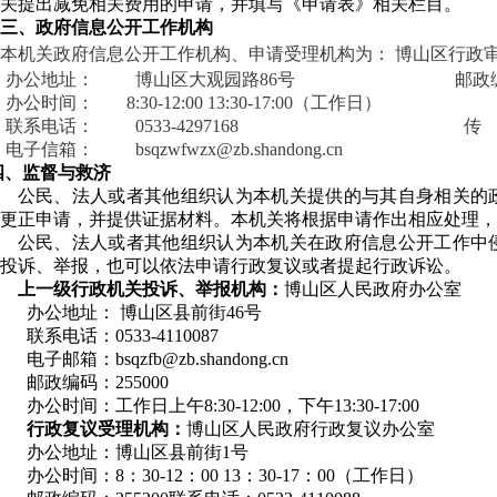
关提出减免相关费用的申请，并填写《申请表》相关栏目。
三、政府信息公开工作机构
本机关政府信息公开工作机构、申请受理机构为：
博山区行政
办公地址：
博山区
大观园路86号
邮政
办公时间：
8:30-12:00 13:30-17:00（工作日）
联系电话：
0533-4297168
传
电子信箱：
bsqzwfwzx@zb.shandong.cn
四、监督与救济
公民、法人或者其他组织认为本机关提供的与其自身相关的
更正申请，并提供证据材料。本机关将根据申请作出相应处理，
公民、法人或者其他组织认为本机关在政府信息公开工作中
投诉、举报，也可以依法申请行政复议或者提起行政诉讼。
上一级行政机关投诉、举报机构：
博山区人民政府办公室
办公地址： 博山区县前街46号
联系电话：0533-4110087
电子邮箱：bsqzfb@zb.shandong.cn
邮政编码：255000
办公时间：工作日上午8:30-12:00，下午13:30-17:00
行政复议受理机构：
博山区人民政府行政复议办公室
办公地址：博山区县前街1号
办公时间：8：30-12：00 13：30-17：00（工作日）