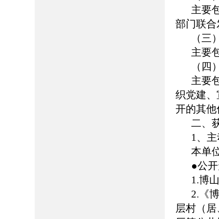
主要
部门联合
（三
主要
（四
主要
织党建、
开的其他
二、
1、
本单
●公
1.博山
2.
层村（居